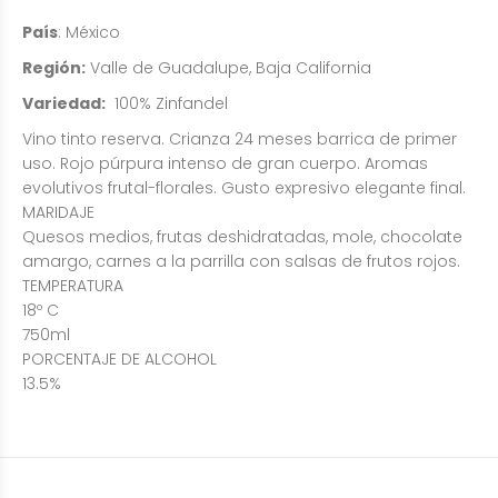
País
: México
Región:
Valle de Guadalupe, Baja California
Variedad:
100% Zinfandel
Vino tinto reserva. Crianza 24 meses barrica de primer
uso. Rojo púrpura intenso de gran cuerpo. Aromas
evolutivos frutal-florales. Gusto expresivo elegante final.
MARIDAJE
Quesos medios, frutas deshidratadas, mole, chocolate
amargo, carnes a la parrilla con salsas de frutos rojos.
TEMPERATURA
18º C
750ml
PORCENTAJE DE ALCOHOL
13.5%